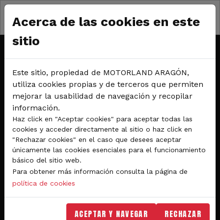
Pasar al contenido principal
Sábado y domingo, 28 y 29 de junio de 2025
Acerca de las cookies en este
Circuito de karting
sitio
DMT TEAM CURSOS DE
Este sitio, propiedad de MOTORLAND ARAGÓN,
CONDUCCIÓN
utiliza cookies propias y de terceros que permiten
mejorar la usabilidad de navegación y recopilar
información.
Haz click en "Aceptar cookies" para aceptar todas las
RESERVA DE TANDAS
cookies y acceder directamente al sitio o haz click en
"Rechazar cookies" en el caso que desees aceptar
únicamente las cookies esenciales para el funcionamiento
básico del sitio web.
Para obtener más información consulta la página de
política de cookies
ACEPTAR Y NAVEGAR
RECHAZAR