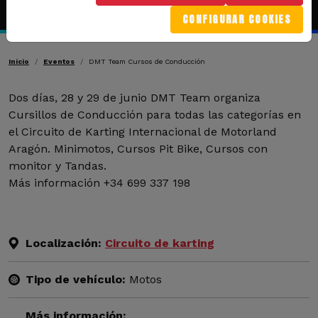
CONFIGURAR COOKIES
Ruta de navegación
Inicio
Eventos
DMT Team Cursos de Conducción
Dos días, 28 y 29 de junio DMT Team organiza
Cursillos de Conducción para todas las categorías en
el Circuito de Karting Internacional de Motorland
Aragón. Minimotos, Cursos Pit Bike, Cursos con
monitor y Tandas.
Más información +34 699 337 198
Localización:
Circuito de karting
Tipo de vehículo:
Motos
Más información: