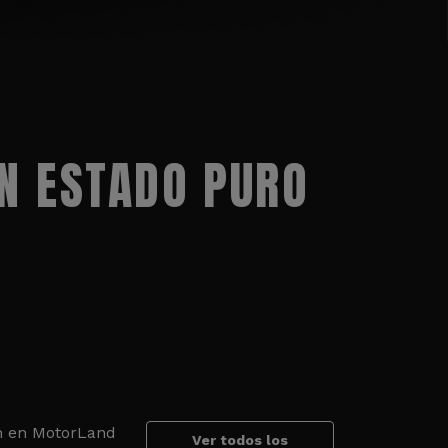
N ESTADO PURO
an en MotorLand
Ver todos los