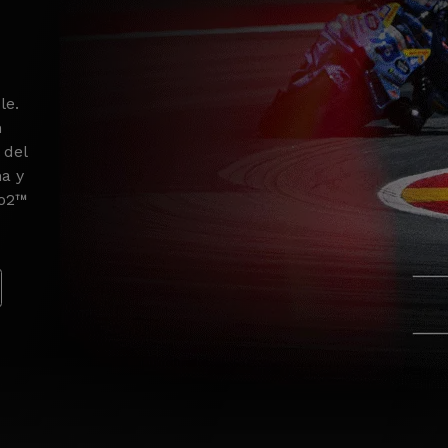
le.
n
 del
na y
to2™