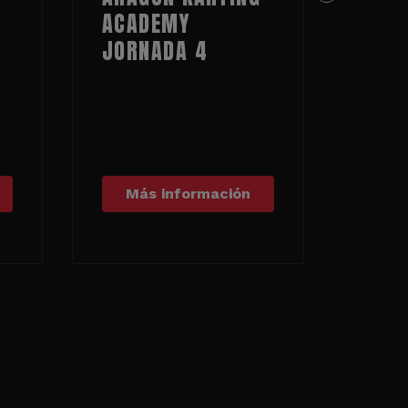
ACADEMY
MOT
JORNADA 4
Más información
Má