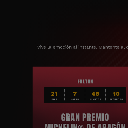
Vive la emoción al instante. Mantente al d
FALTAN
21
7
48
8
DÍAS
HORAS
MINUTOS
SEGUNDOS
GRAN PREMIO
MICHELIN® DE ARAGÓN