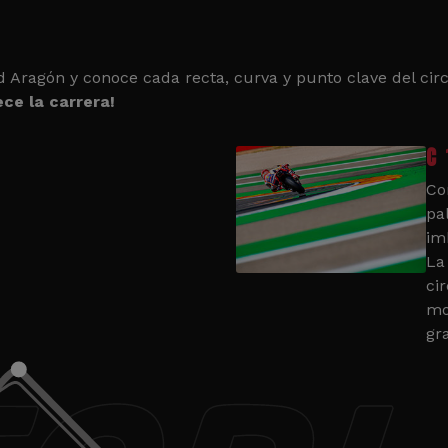
d Aragón y conoce cada recta, curva y punto clave del circ
ce la carrera!
C 
Co
pa
im
La
cir
mo
gr