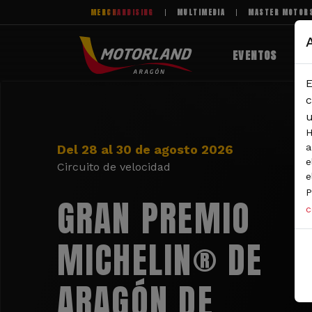
Pasar al contenido principal
MERCHANDISING
MULTIMEDIA
MASTER MOTOR
EVENTOS
E
c
u
H
a
Del 28 al 30 de agosto 2026
e
Circuito de velocidad
e
P
GRAN PREMIO
c
MICHELIN® DE
ARAGÓN DE