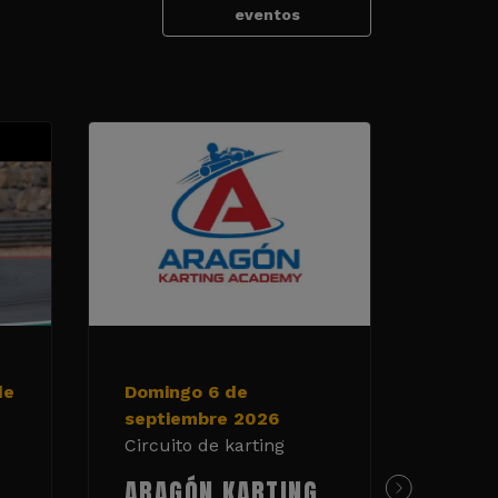
eventos
de
Domingo 6 de
19 y 
septiembre 2026
de 20
Circuito de karting
Circui
ARAGÓN KARTING
TAN