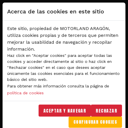
Pasar al contenido principal
Acerca de las cookies en este sitio
Este sitio, propiedad de MOTORLAND ARAGÓN,
utiliza cookies propias y de terceros que permiten
mejorar la usabilidad de navegación y recopilar
información.
Haz click en "Aceptar cookies" para aceptar todas las
cookies y acceder directamente al sitio o haz click en
"Rechazar cookies" en el caso que desees aceptar
Del 28 al 30 de agosto 2026
únicamente las cookies esenciales para el funcionamiento
Circuito de velocidad
básico del sitio web.
Para obtener más información consulta la página de
GRAN PREMIO
política de cookies
MICHELIN® DE ARAGÓN
DE MOTOGP™ 2026
ACEPTAR Y NAVEGAR
RECHAZAR
CONFIGURAR COOKIES