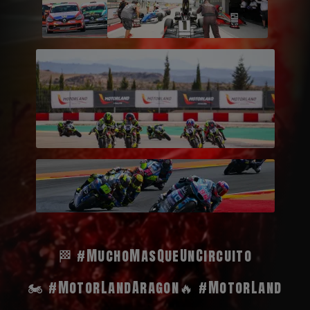
🏁 #MuchoMasQueUnCircuito
🏍️ #MotorLandAragon
🔥 #MotorLand