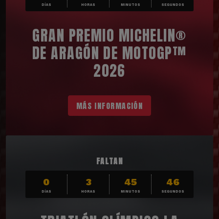
DÍAS
HORAS
MINUTOS
SEGUNDOS
GRAN PREMIO MICHELIN®
DE ARAGÓN DE MOTOGP™
2026
MÁS INFORMACIÓN
FALTAN
0
3
45
45
DÍAS
HORAS
MINUTOS
SEGUNDOS