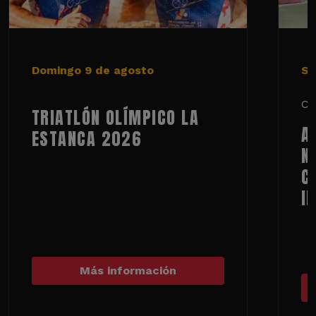
Domingo 9 de agosto
Sá
Ci
TRIATLÓN OLÍMPICO LA
A
ESTANCA 2026
N
C
I
Más información