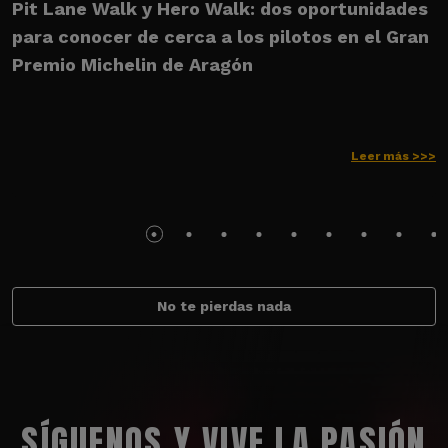
Pit Lane Walk y Hero Walk: dos oportunidades
U
para conocer de cerca a los pilotos en el Gran
M
Premio Michelin de Aragón
Leer más >>>
No te pierdas nada
SÍGUENOS Y VIVE LA PASIÓN