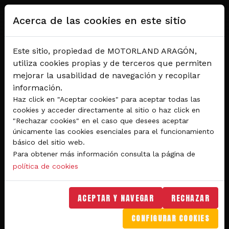
Pasar al contenido principal
Acerca de las cookies en este sitio
Este sitio, propiedad de MOTORLAND ARAGÓN,
utiliza cookies propias y de terceros que permiten
mejorar la usabilidad de navegación y recopilar
información.
Haz click en "Aceptar cookies" para aceptar todas las
cookies y acceder directamente al sitio o haz click en
"Rechazar cookies" en el caso que desees aceptar
Del 28 al 30 de agosto 2026
únicamente las cookies esenciales para el funcionamiento
Circuito de velocidad
básico del sitio web.
Para obtener más información consulta la página de
GRAN PREMIO
política de cookies
MICHELIN® DE ARAGÓN
DE MOTOGP™ 2026
ACEPTAR Y NAVEGAR
RECHAZAR
CONFIGURAR COOKIES