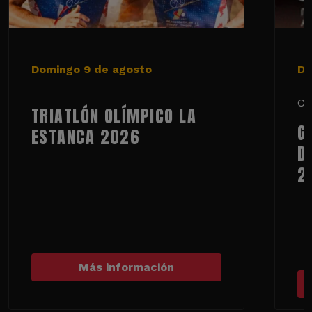
Domingo 9 de agosto
De
Ci
TRIATLÓN OLÍMPICO LA
G
ESTANCA 2026
D
2
Más información