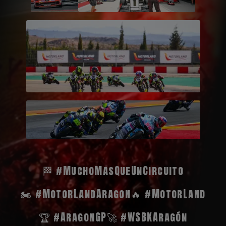
🏁 #MuchoMasQueUnCircuito
🏍️ #MotorLandAragon
🔥 #MotorLand
🏆 #AragonGP
🚀 #WSBKAragón