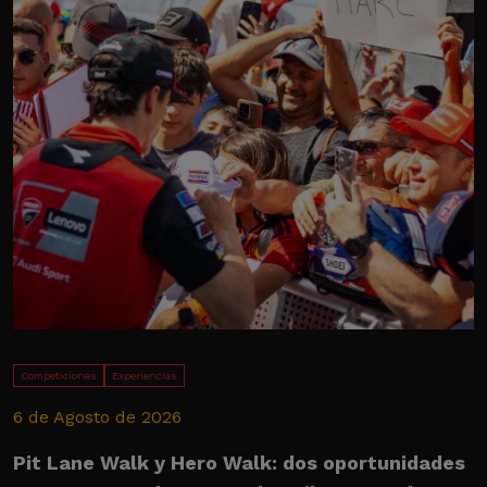
Competiciones
Experiencias
6 de Agosto de 2026
2
Pit Lane Walk y Hero Walk: dos oportunidades
U