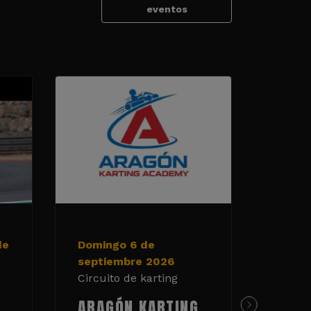
eventos
de
Domingo 6 de
19 y 
septiembre 2026
de 20
Circuito de karting
Circui
ARAGÓN KARTING
TAN