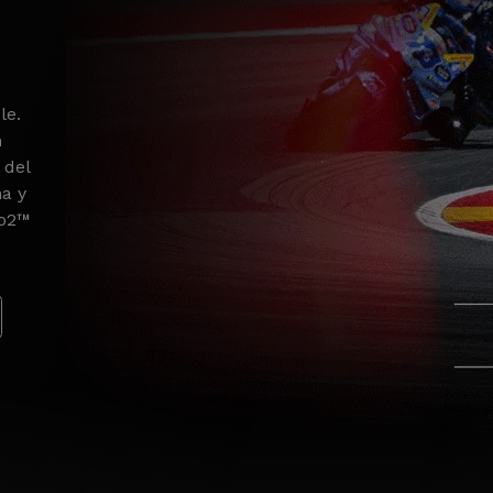
le.
n
 del
na y
to2™