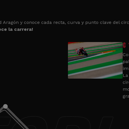
d Aragón y conoce cada recta, curva y punto clave del circ
ce la carrera!
C 
Co
pa
im
La
cir
mo
gr