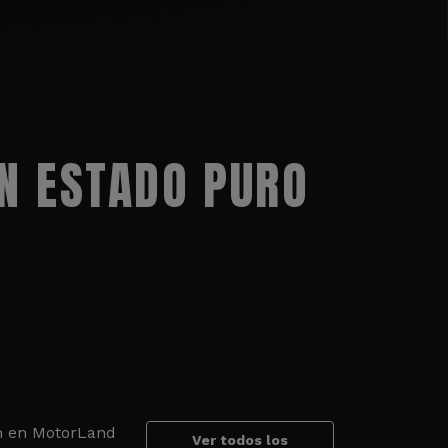
N ESTADO PURO
an en MotorLand
Ver todos los