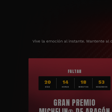
Vive la emoción al instante. Mantente al d
FALTAN
20
14
18
51
DÍAS
HORAS
MINUTOS
SEGUNDOS
GRAN PREMIO
MICHELIN® DE ARAGÓN