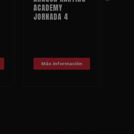
ACADEMY
MOT
JORNADA 4
Más información
Má