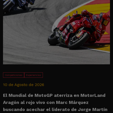
Competiciones
Experiencias
10 de Agosto de 2026
6
El Mundial de MotoGP aterriza en MotorLand
P
Aragón al rojo vivo con Marc Márquez
p
buscando acechar el liderato de Jorge Martín
P