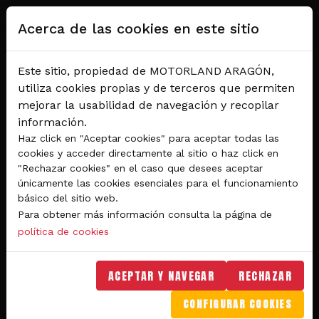
Pasar al contenido principal
Acerca de las cookies en este sitio
Este sitio, propiedad de MOTORLAND ARAGÓN,
utiliza cookies propias y de terceros que permiten
mejorar la usabilidad de navegación y recopilar
información.
Haz click en "Aceptar cookies" para aceptar todas las
cookies y acceder directamente al sitio o haz click en
"Rechazar cookies" en el caso que desees aceptar
Del 28 al 30 de agosto 2026
únicamente las cookies esenciales para el funcionamiento
Circuito de velocidad
básico del sitio web.
Para obtener más información consulta la página de
GRAN PREMIO
política de cookies
MICHELIN® DE ARAGÓN
DE MOTOGP™ 2026
ACEPTAR Y NAVEGAR
RECHAZAR
CONFIGURAR COOKIES