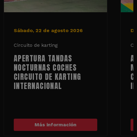
Sábado, 22 de agosto 2026
Do
Circuito de karting
Ci
APERTURA TANDAS
A
NOCTURNAS COCHES
M
CIRCUITO DE KARTING
C
INTERNACIONAL
I
Más información