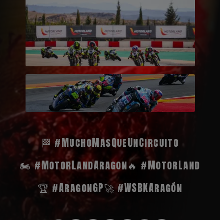
🏁 #MuchoMasQueUnCircuito
🏍️ #MotorLandAragon
🔥 #MotorLand
🏆 #AragonGP
🚀 #WSBKAragón