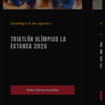
Domingo 9 de agosto
Sá
Ci
TRIATLÓN OLÍMPICO LA
A
ESTANCA 2026
N
C
I
Más información