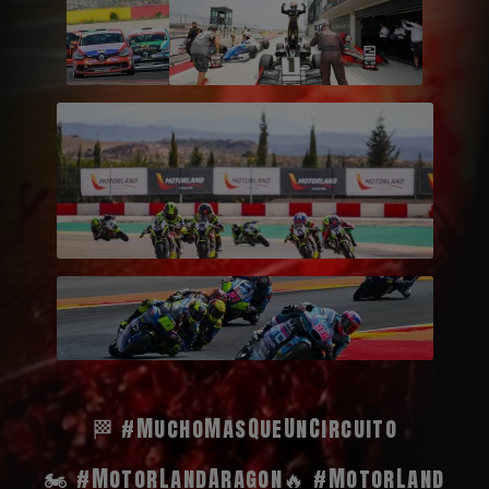
🏁 #MuchoMasQueUnCircuito
🏍️ #MotorLandAragon
🔥 #MotorLand