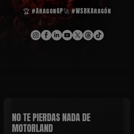
🏆 #AragonGP
🚀 #WSBKAragón
NO TE PIERDAS NADA DE
MOTORLAND