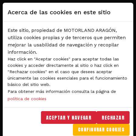
Pasar al contenido principal
Acerca de las cookies en este sitio
Este sitio, propiedad de MOTORLAND ARAGÓN,
utiliza cookies propias y de terceros que permiten
mejorar la usabilidad de navegación y recopilar
información.
Haz click en "Aceptar cookies" para aceptar todas las
cookies y acceder directamente al sitio o haz click en
"Rechazar cookies" en el caso que desees aceptar
Del 28 al 30 de agosto 2026
únicamente las cookies esenciales para el funcionamiento
Circuito de velocidad
básico del sitio web.
Para obtener más información consulta la página de
GRAN PREMIO
política de cookies
MICHELIN® DE ARAGÓN
DE MOTOGP™ 2026
ACEPTAR Y NAVEGAR
RECHAZAR
CONFIGURAR COOKIES