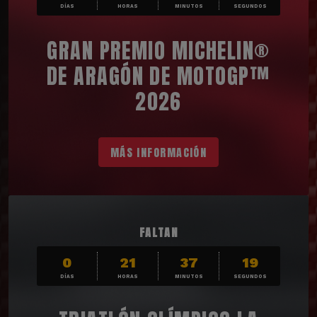
DÍAS
HORAS
MINUTOS
SEGUNDOS
GRAN PREMIO MICHELIN®
DE ARAGÓN DE MOTOGP™
2026
MÁS INFORMACIÓN
FALTAN
0
21
37
17
DÍAS
HORAS
MINUTOS
SEGUNDOS