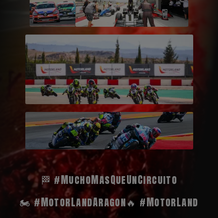
🏁 #MuchoMasQueUnCircuito
🏍️ #MotorLandAragon
🔥 #MotorLand