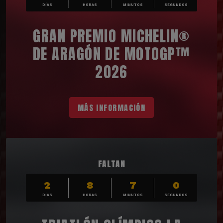
DÍAS
HORAS
MINUTOS
SEGUNDOS
GRAN PREMIO MICHELIN®
DE ARAGÓN DE MOTOGP™
2026
MÁS INFORMACIÓN
FALTAN
2
8
6
58
DÍAS
HORAS
MINUTOS
SEGUNDOS