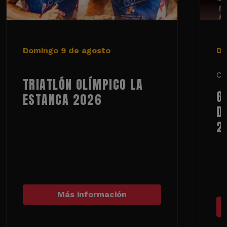
Domingo 9 de agosto
De
Ci
TRIATLÓN OLÍMPICO LA
G
ESTANCA 2026
D
2
Más información