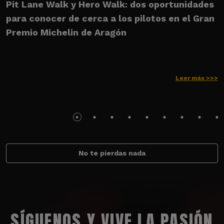
Pit Lane Walk y Hero Walk: dos oportunidades
U
para conocer de cerca a los pilotos en el Gran
M
Premio Michelin de Aragón
Leer más >>>
No te pierdas nada
SÍGUENOS Y VIVE LA PASIÓN