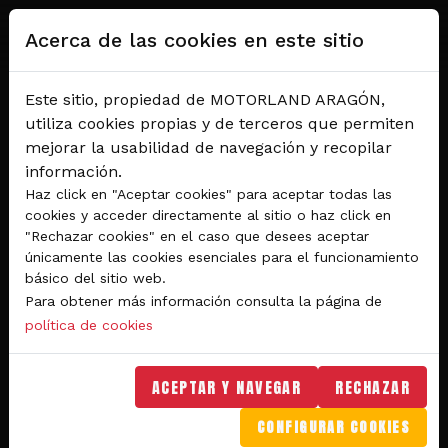
Pasar al contenido principal
Acerca de las cookies en este sitio
Este sitio, propiedad de MOTORLAND ARAGÓN,
utiliza cookies propias y de terceros que permiten
mejorar la usabilidad de navegación y recopilar
información.
Haz click en "Aceptar cookies" para aceptar todas las
cookies y acceder directamente al sitio o haz click en
"Rechazar cookies" en el caso que desees aceptar
Del 28 al 30 de agosto 2026
únicamente las cookies esenciales para el funcionamiento
Circuito de velocidad
básico del sitio web.
Para obtener más información consulta la página de
GRAN PREMIO
política de cookies
MICHELIN® DE ARAGÓN
DE MOTOGP™ 2026
ACEPTAR Y NAVEGAR
RECHAZAR
CONFIGURAR COOKIES