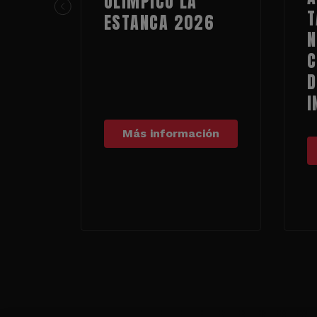
OLÍMPICO LA
T
ESTANCA 2026
N
C
D
I
Más información