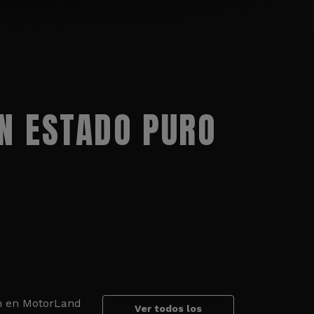
N ESTADO PURO
an en MotorLand
Ver todos los