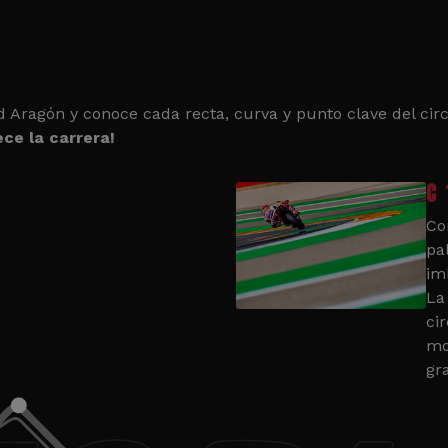
d Aragón y conoce cada recta, curva y punto clave del circ
ce la carrera!
C 
Co
pa
im
La
cir
mo
gr