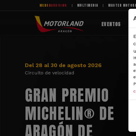
Pasar al contenido principal
MERCHANDISING
MULTIMEDIA
MASTER MOTOR
EVENTOS
E
c
u
H
a
Del 28 al 30 de agosto 2026
e
Circuito de velocidad
e
P
GRAN PREMIO
c
MICHELIN® DE
ARAGÓN DE