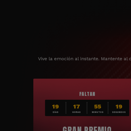
Vive la emoción al instante. Mantente al d
FALTAN
19
17
55
17
DÍAS
HORAS
MINUTOS
SEGUNDOS
GRAN PREMIO