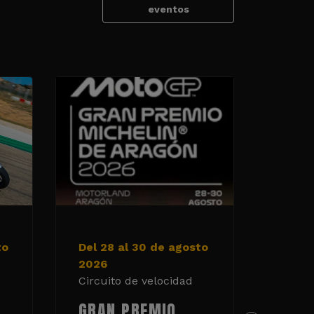
eventos
to
Del 28 al 30 de agosto
5 y 6
2026
2026
Circuito de velocidad
Circui
GRAN PREMIO
TAN