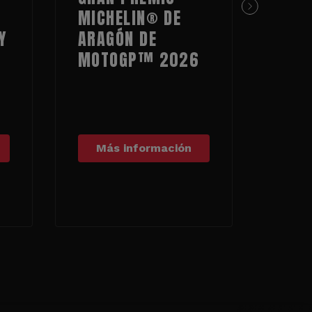
MICHELIN® DE
MOT
Y
ARAGÓN DE
MOT
MOTOGP™ 2026
Más información
Má