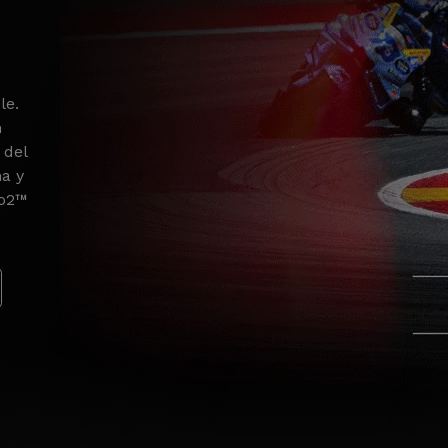
le.
n
 del
na y
to2™