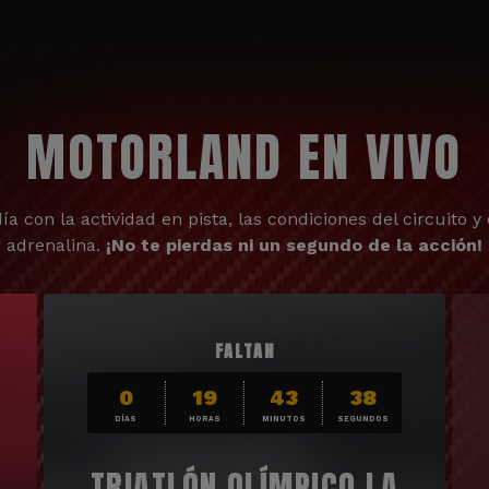
MOTORLAND EN VIVO
ía con la actividad en pista, las condiciones del circuito y 
adrenalina.
¡No te pierdas ni un segundo de la acción!
FALTAN
0
19
43
36
DÍAS
HORAS
MINUTOS
SEGUNDOS
TRIATLÓN OLÍMPICO LA