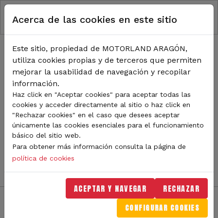
RUTA DE NAVEGACIÓN
Pasar al contenido principal
Acerca de las cookies en este sitio
Inicio
Noticias
TODA LA ACTUALIDAD DE
Este sitio, propiedad de MOTORLAND ARAGÓN,
utiliza cookies propias y de terceros que permiten
MOTORLAND
mejorar la usabilidad de navegación y recopilar
información.
Haz click en "Aceptar cookies" para aceptar todas las
cookies y acceder directamente al sitio o haz click en
Sigue de cerca todas las novedades de MotorLand
"Rechazar cookies" en el caso que desees aceptar
Aragón. Aquí encontrarás noticias sobre eventos,
únicamente las cookies esenciales para el funcionamiento
competiciones, pilotos, novedades del circuito y
básico del sitio web.
mucho más. Filtra por categoría o tipo de contenido y
Para obtener más información consulta la página de
no te pierdas nada del mundo del motor.
política de cookies
ACEPTAR Y NAVEGAR
RECHAZAR
CONFIGURAR COOKIES
Filtros