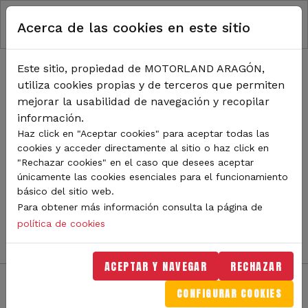
RUTA DE NAVEGACIÓN
Pasar al contenido principal
Acerca de las cookies en este sitio
Inicio
Noticias
TODA LA ACTUALIDAD DE
Este sitio, propiedad de MOTORLAND ARAGÓN,
utiliza cookies propias y de terceros que permiten
MOTORLAND
mejorar la usabilidad de navegación y recopilar
información.
Haz click en "Aceptar cookies" para aceptar todas las
cookies y acceder directamente al sitio o haz click en
Sigue de cerca todas las novedades de MotorLand
"Rechazar cookies" en el caso que desees aceptar
Aragón. Aquí encontrarás noticias sobre eventos,
únicamente las cookies esenciales para el funcionamiento
competiciones, pilotos, novedades del circuito y
básico del sitio web.
mucho más. Filtra por categoría o tipo de contenido y
Para obtener más información consulta la página de
no te pierdas nada del mundo del motor.
política de cookies
ACEPTAR Y NAVEGAR
RECHAZAR
CONFIGURAR COOKIES
Filtros