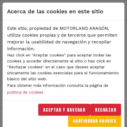
RUTA DE NAVEGACIÓN
Pasar al contenido principal
Acerca de las cookies en este sitio
Inicio
Noticias
TODA LA ACTUALIDAD DE
Este sitio, propiedad de MOTORLAND ARAGÓN,
utiliza cookies propias y de terceros que permiten
MOTORLAND
mejorar la usabilidad de navegación y recopilar
información.
Haz click en "Aceptar cookies" para aceptar todas las
cookies y acceder directamente al sitio o haz click en
Sigue de cerca todas las novedades de MotorLand
"Rechazar cookies" en el caso que desees aceptar
Aragón. Aquí encontrarás noticias sobre eventos,
únicamente las cookies esenciales para el funcionamiento
competiciones, pilotos, novedades del circuito y
básico del sitio web.
mucho más. Filtra por categoría o tipo de contenido y
Para obtener más información consulta la página de
no te pierdas nada del mundo del motor.
política de cookies
ACEPTAR Y NAVEGAR
RECHAZAR
CONFIGURAR COOKIES
Filtros