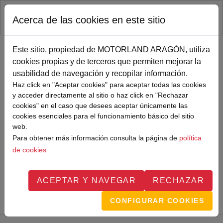
RUTA DE NAVEGACIÓN
Pasar al contenido principal
Acerca de las cookies en este sitio
Inicio
Noticias
TODA LA
Este sitio, propiedad de MOTORLAND ARAGÓN, utiliza
cookies propias y de terceros que permiten mejorar la
ACTUALIDAD DE
usabilidad de navegación y recopilar información.
Haz click en "Aceptar cookies" para aceptar todas las cookies
MOTORLAND
y acceder directamente al sitio o haz click en "Rechazar
cookies" en el caso que desees aceptar únicamente las
cookies esenciales para el funcionamiento básico del sitio
web.
Sigue de cerca todas las novedades de MotorLand Aragón.
Para obtener más información consulta la página de
política
Aquí encontrarás noticias sobre eventos, competiciones,
de cookies
pilotos, novedades del circuito y mucho más. Filtra por
categoría o tipo de contenido y no te pierdas nada del
mundo del motor.
ACEPTAR Y NAVEGAR
RECHAZAR
CONFIGURAR COOKIES