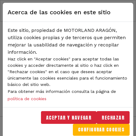
RUTA DE NAVEGACIÓN
Pasar al contenido principal
Acerca de las cookies en este sitio
Inicio
Noticias
TODA LA ACTUALIDAD DE
Este sitio, propiedad de MOTORLAND ARAGÓN,
utiliza cookies propias y de terceros que permiten
MOTORLAND
mejorar la usabilidad de navegación y recopilar
información.
Haz click en "Aceptar cookies" para aceptar todas las
cookies y acceder directamente al sitio o haz click en
Sigue de cerca todas las novedades de MotorLand
"Rechazar cookies" en el caso que desees aceptar
Aragón. Aquí encontrarás noticias sobre eventos,
únicamente las cookies esenciales para el funcionamiento
competiciones, pilotos, novedades del circuito y
básico del sitio web.
mucho más. Filtra por categoría o tipo de contenido y
Para obtener más información consulta la página de
no te pierdas nada del mundo del motor.
política de cookies
ACEPTAR Y NAVEGAR
RECHAZAR
CONFIGURAR COOKIES
Filtros