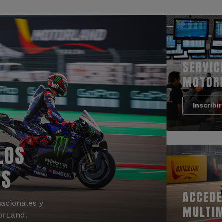
SERVIC
MOTOR
Inscribi
LOS
OS
ACCEDE
acionales y
MULTI
orLand.