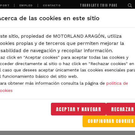
TRANSLATE THIS PAGE
SPORT
EMPLEO
CONTACTO
Acerca de las cookies en este sitio
MOTORLAND
EXPERIENCIAS
NOTICIAS
ste sitio, propiedad de MOTORLAND ARAGÓN, utiliza
IÓN
ookies propias y de terceros que permiten mejorar la
sabilidad de navegación y recopilar información.
az click en "Aceptar cookies" para aceptar todas las cookies y
IDAD DE MOTORLAND
cceder directamente al sitio o haz click en "Rechazar cookies" en
l caso que desees aceptar únicamente las cookies esenciales par
l funcionamiento básico del sitio web.
ara obtener más información consulta la página de
política de
ookies
orLand Aragón. Aquí encontrarás noticias sobre eventos, 
. Filtra por categoría o tipo de contenido y no te pierdas
ACEPTAR Y NAVEGAR
RECHAZAR
CONFIGURAR COOKIES