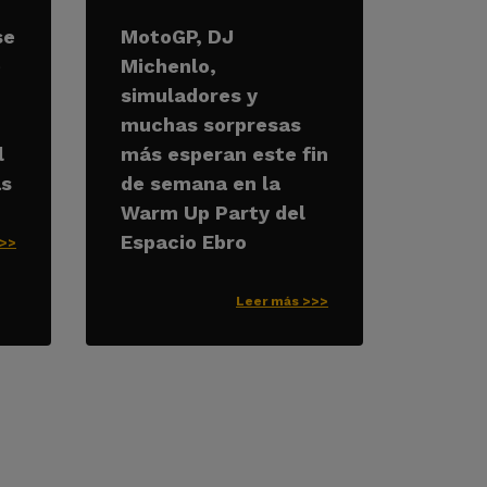
se
MotoGP, DJ
e
Michenlo,
simuladores y
muchas sorpresas
l
más esperan este fin
as
de semana en la
Warm Up Party del
Espacio Ebro
>>>
Leer más >>>