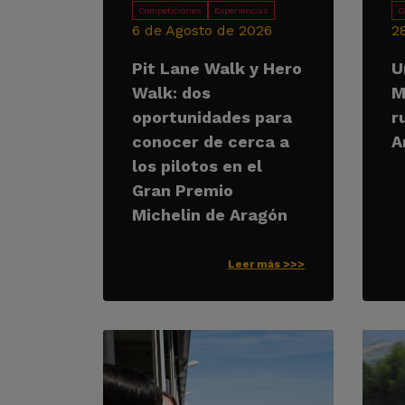
Competiciones
Experiencias
C
6 de Agosto de 2026
2
Pit Lane Walk y Hero
U
Walk: dos
M
oportunidades para
r
conocer de cerca a
A
los pilotos en el
Gran Premio
Michelin de Aragón
Leer más >>>