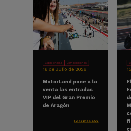
Experiencias
Competiciones
C
16 de Julio de 2026
1
MotorLand pone a la
E
venta las entradas
E
VIP del Gran Premio
d
de Aragón
M
c
f
Leer más >>>
c