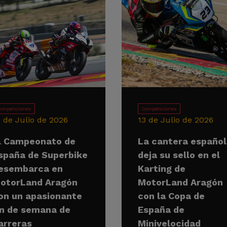
ompeticiones
Competiciones
5 de Julio de 2026
13 de Julio de 2026
l Campeonato de
La cantera españo
spaña de Superbike
deja su sello en el
esembarca en
Karting de
otorLand Aragón
MotorLand Aragón
on un apasionante
con la Copa de
in de semana de
España de
arreras
Minivelocidad