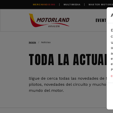
Pasar al contenido principal
MERCHANDISING
MULTIMEDIA
MASTER MOTOR
EVENTOS
E
RUTA DE NAVEGAC
c
u
Inicio
Noticias
H
TODA LA ACTUAL
a
e
e
P
c
Sigue de cerca todas las novedades de Mot
pilotos, novedades del circuito y mucho más
mundo del motor.