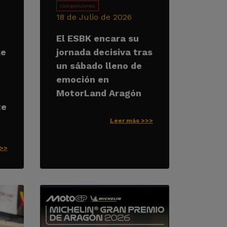
Competiciones
18 de Julio de 2026
El ESBK encara su
ke
jornada decisiva tras
un sábado lleno de
emoción en
MotorLand Aragón
te
Leer más >>>
>>>