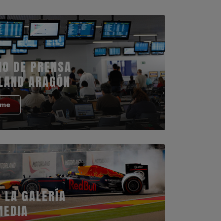
IO DE PRENSA
LAND ARAGÓN
rme
 LA GALERÍA
MEDIA