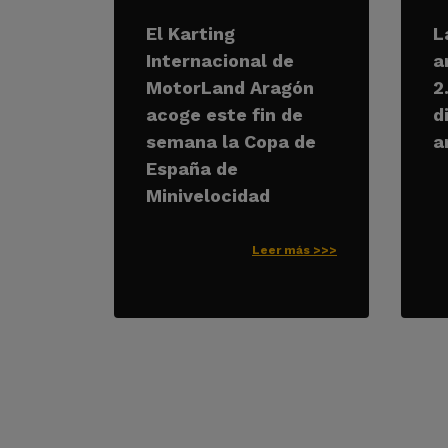
El Karting
L
Internacional de
a
MotorLand Aragón
2
acoge este fin de
d
semana la Copa de
a
España de
Minivelocidad
Leer más >>>