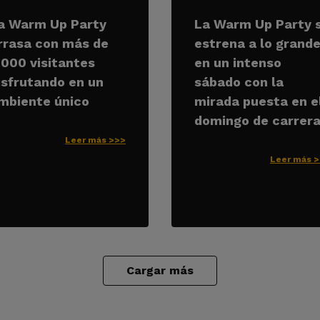
a Warm Up Party
La Warm Up Party 
rrasa con más de
estrena a lo grand
.000 visitantes
en un intenso
isfrutando en un
sábado con la
mbiente único
mirada puesta en e
domingo de carrer
Leer más >>>
Leer más 
Cargar más